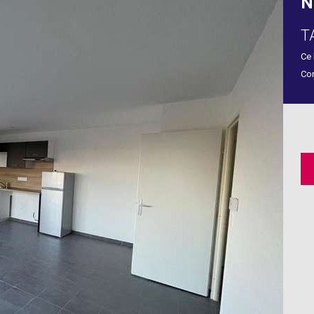
N
T
Ce 
Con