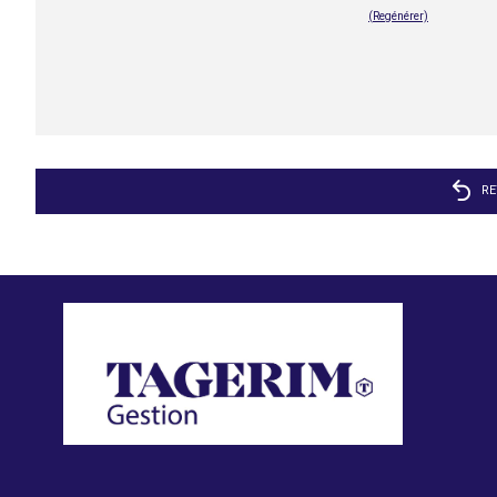
(Regénérer)
RE