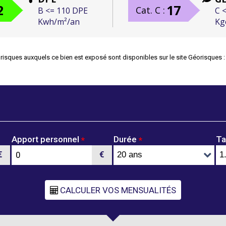
2
17
Cat. C :
B <= 110 DPE
C 
Kwh/m²/an
Kg
 risques auxquels ce bien est exposé sont disponibles sur le site Géorisques 
Apport personnel
Durée
Ta
*
*
€
€