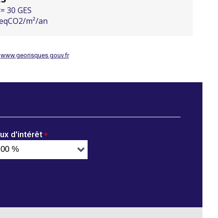
<= 30 GES
eqCO2/m²/an
:
www.georisques.gouv.fr
ux d'intérêt
*