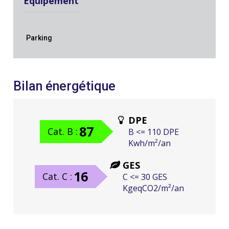
Equipement
Parking
Bilan énergétique
DPE
87
Cat. B :
B <= 110 DPE
Kwh/m²/an
GES
16
Cat. C :
C <= 30 GES
KgeqCO2/m²/an